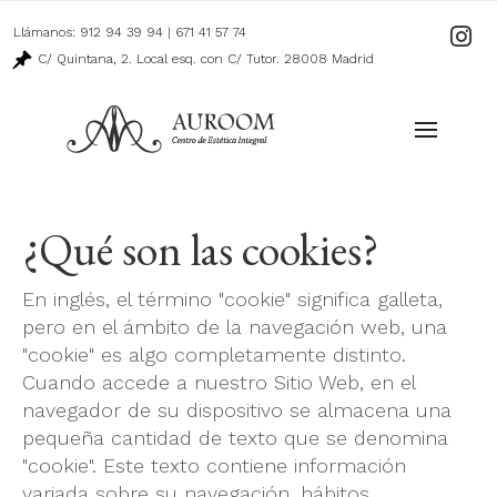
Llámanos:
912 94 39 94
|
671 41 57 74
Ir
a
C/ Quintana, 2. Local esq. con C/ Tutor. 28008 Madrid
nuestro
perfil
de
Instagr
¿Qué son las cookies?
En inglés, el término "cookie" significa galleta,
pero en el ámbito de la navegación web, una
"cookie" es algo completamente distinto.
Cuando accede a nuestro Sitio Web, en el
navegador de su dispositivo se almacena una
pequeña cantidad de texto que se denomina
"cookie". Este texto contiene información
variada sobre su navegación, hábitos,