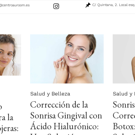
C/ Quintana, 2. Local esq
@centroauroom.es
Ir
a
nuestro
perfil
de
Instagram
Category
Categor
Salud y Belleza
Salud y 
Corrección de la
Sonris
o
Sonrisa Gingival con
Corre
a la
Ácido Hialurónico:
Botox
jeras: