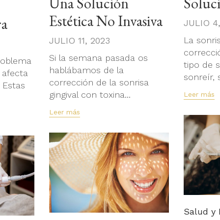
Una Solución
Soluci
Estética No Invasiva
ra
JULIO 4
La sonris
JULIO 11, 2023
correcci
Si la semana pasada os
roblema
tipo de s
hablábamos de la
 afecta
sonreír, s
corrección de la sonrisa
 Estas
gingival con toxina...
Leer más
Leer más
Categor
Salud y 