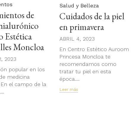
entos
Category
Salud y Belleza
mientos de
Cuidados de la piel
hialurónico
en primavera
 Estética
ABRIL 4, 2023
lles Moncloa
En Centro Estético Auroom
Princesa Moncloa te
, 2023
recomendamos como
ón popular en los
tratar tu piel en esta
de medicina
época....
. En el campo de la
Leer más
..