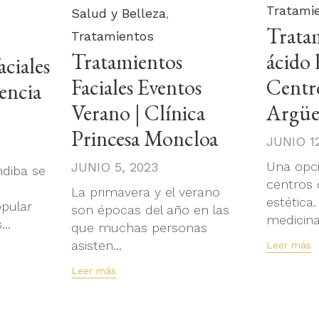
Tratami
Category
Salud y Belleza
,
Trata
Tratamientos
Tratamientos
ácido 
aciales
Faciales Eventos
Centro
encia
Verano | Clínica
Argüe
Princesa Moncloa
JUNIO 12
Una opci
JUNIO 5, 2023
ndiba se
centros 
La primavera y el verano
estética
opular
son épocas del año en las
medicina.
..
que muchas personas
asisten...
Leer más
Leer más