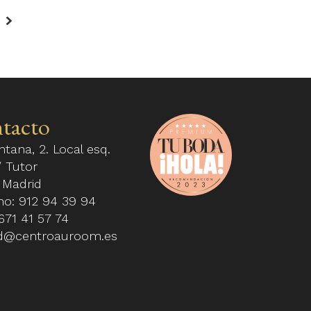
tacto
ntana, 2. Local esq.
 Tutor
 Madrid
ono:
912 94 39 94
671 41 57 74
d@centroauroom.es