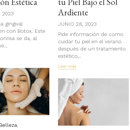
ón Estética
tu Piel Bajo el Sol
Ardiente
, 2023
a gingival
JUNIO 28, 2023
ón con Botox. Este
Pide información de como
onrisa se da, al
cuidar tu piel en el verano
e...
después de un tratamiento
estético...
Leer más
y
Belleza
,