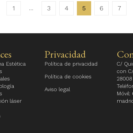
…
Page
1
3
4
5
6
7
5 of
7
ces
Privacidad
Con
na Estética
Política de privacidad
C/ Qui
s
con C/
Política de cookies
ales
28008
ología
Teléf
Aviso legal
s
Móvil:
ión láser
madri
s