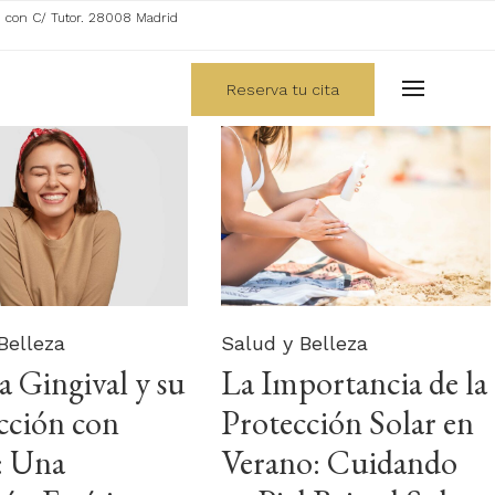
. con C/ Tutor. 28008 Madrid
Reserva tu cita
y
Category
Belleza
Salud y Belleza
a Gingival y su
La Importancia de la
cción con
Protección Solar en
: Una
Verano: Cuidando