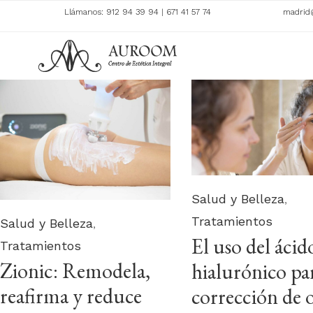
Llámanos:
912 94 39 94
|
671 41 57 74
madrid
Category
Salud y Belleza
,
Tratamientos
Category
Salud y Belleza
,
El uso del ácid
Tratamientos
Zionic: Remodela,
hialurónico par
reafirma y reduce
corrección de o