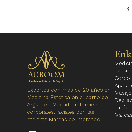
Enla
Medici
Faciale
Corpor
Aparat
Expertos con más de 20 años en
Masaje
Medicina Estética en el barrio de
Depilac
Argüelles, Madrid. Tratamientos
Tarifas
corporales, faciales con las
Marca
mejores Marcas del mercado.