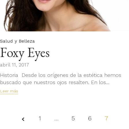
Category
Salud y Belleza
Foxy Eyes
abril 11, 2017
Historia Desde los orígenes de la estética hemos
buscado que nuestros ojos resalten. En los...
Leer más
1
…
Page
5
6
7