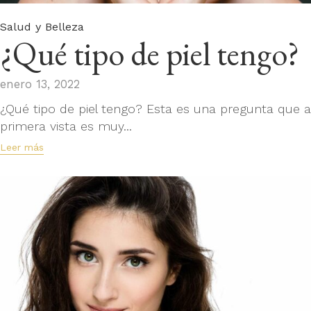
Category
Salud y Belleza
¿Qué tipo de piel tengo?
enero 13, 2022
¿Qué tipo de piel tengo? Esta es una pregunta que a
primera vista es muy...
Leer más