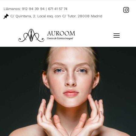
Llámanos:
912 94 39 94
|
671 41 57 74
Ir
a
C/ Quintana, 2. Local esq. con C/ Tutor. 28008 Madrid
nuestro
perfil
de
Instagr