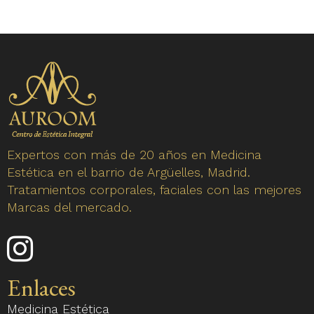
7 of
7
Expertos con más de 20 años en Medicina
Estética en el barrio de Argüelles, Madrid.
Tratamientos corporales, faciales con las mejores
Marcas del mercado.
Enlace
a
nuestro
Enlaces
perfil
Medicina Estética
de