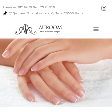
Llámanos:
912 94 39 94
|
671 41 57 74
Ir
a
C/ Quintana, 2. Local esq. con C/ Tutor. 28008 Madrid
nuestro
perfil
de
Instagr