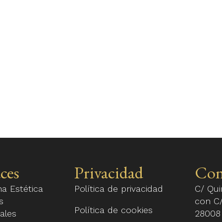
ces
Privacidad
Con
na Estética
Política de privacidad
C/ Qui
s
con C/
Política de cookies
ales
28008