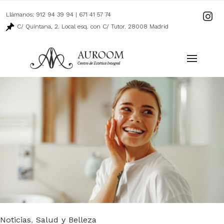
Llámanos:
912 94 39 94
|
671 41 57 74
Ir
a
C/ Quintana, 2. Local esq. con C/ Tutor. 28008 Madrid
nuestro
perfil
de
Instagr
Category
,
Noticias
Salud y Belleza