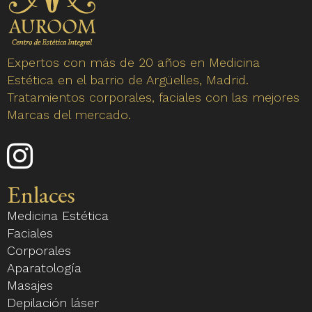
Expertos con más de 20 años en Medicina
Estética en el barrio de Argüelles, Madrid.
Tratamientos corporales, faciales con las mejores
Marcas del mercado.
Enlace
a
nuestro
Enlaces
perfil
Medicina Estética
de
Faciales
Instagram
Corporales
Aparatología
Masajes
Depilación láser