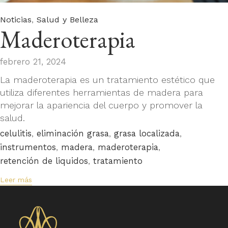
Category
,
Noticias
Salud y Belleza
Maderoterapia
febrero 21, 2024
La maderoterapia es un tratamiento estético que
utiliza diferentes herramientas de madera para
mejorar la apariencia del cuerpo y promover la
salud.
Tags
,
,
,
celulitis
eliminación grasa
grasa localizada
,
,
,
instrumentos
madera
maderoterapia
,
retención de liquidos
tratamiento
Leer más