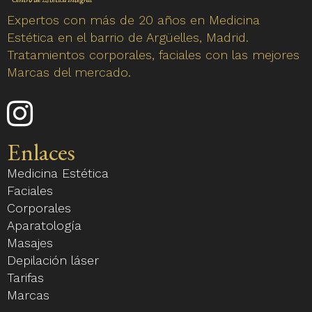
Expertos con más de 20 años en Medicina
Estética en el barrio de Argüelles, Madrid.
Tratamientos corporales, faciales con las mejores
Marcas del mercado.
Enlace
a
nuestro
Enlaces
perfil
Medicina Estética
de
Faciales
Instagram
Corporales
Aparatología
Masajes
Depilación láser
Tarifas
Marcas