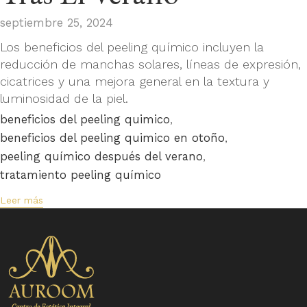
septiembre 25, 2024
Los beneficios del peeling químico incluyen la
reducción de manchas solares, líneas de expresión,
cicatrices y una mejora general en la textura y
luminosidad de la piel.
Tags
,
beneficios del peeling quimico
,
beneficios del peeling quimico en otoño
,
peeling químico después del verano
tratamiento peeling químico
Leer más