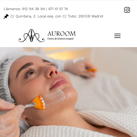
Llámanos:
912 94 39 94
|
671 41 57 74
Ir
a
C/ Quintana, 2. Local esq. con C/ Tutor. 28008 Madrid
nuestro
perfil
de
Instagr