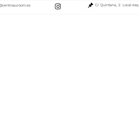
C/ Quintana, 2. Local esq
@centroauroom.es
Ir
a
nuestro
perfil
de
Instagram