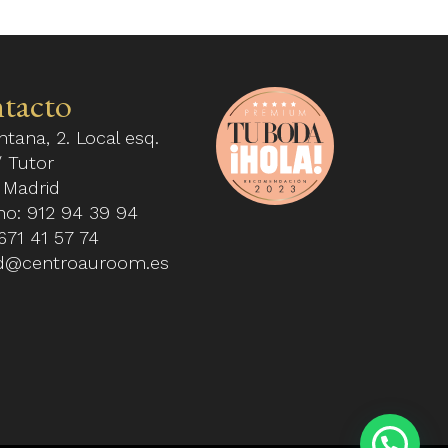
tacto
ntana, 2. Local esq.
 Tutor
 Madrid
ono:
912 94 39 94
671 41 57 74
d@centroauroom.es