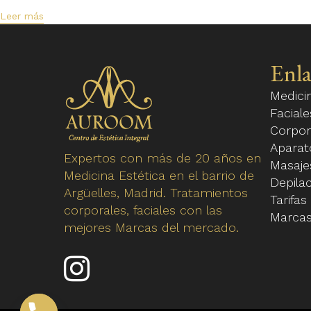
Leer más
Enla
Medici
Faciale
Corpor
Aparat
Expertos con más de 20 años en
Masaje
Medicina Estética en el barrio de
Depilac
Argüelles, Madrid. Tratamientos
Tarifas
corporales, faciales con las
Marca
mejores Marcas del mercado.
Enlace
a
nuestro