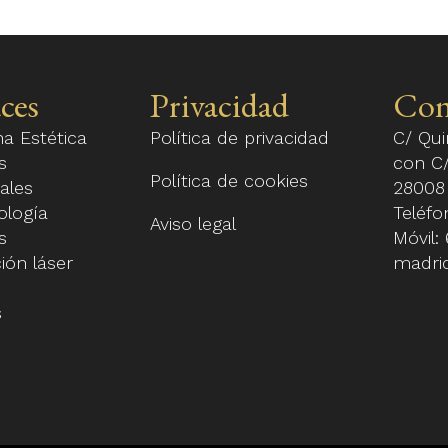
ces
Privacidad
Con
na Estética
Política de privacidad
C/ Qui
s
con C/
Política de cookies
ales
28008
ología
Teléf
Aviso legal
s
Móvil:
ión láser
madri
s