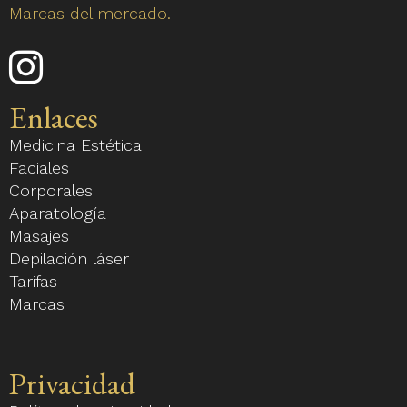
Marcas del mercado.
Enlace
a
nuestro
Enlaces
perfil
Medicina Estética
de
Faciales
Instagram
Corporales
Aparatología
Masajes
Depilación láser
Tarifas
Marcas
Privacidad