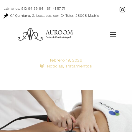
Llámanos:
912 94 39 94
|
671 41 57 74
Ir
a
C/ Quintana, 2. Local esq. con C/ Tutor. 28008 Madrid
nuestro
perfil
de
Instagr
febrero 19, 2026
Category

Noticias
,
Tratamientos