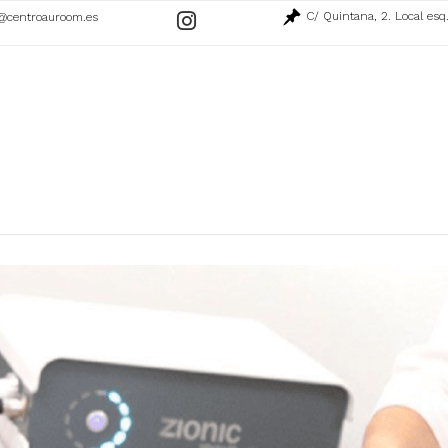
C/ Quintana, 2. Local esq
@centroauroom.es
Ir
a
nuestro
perfil
de
Instagram