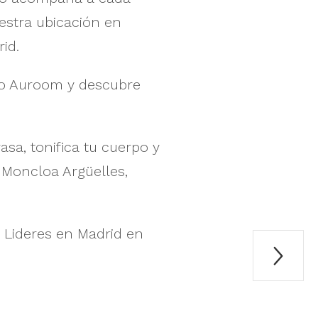
estra ubicación en
id.
tro Auroom y descubre
sa, tonifica tu cuerpo y
 Moncloa Argüelles,
. Lideres en Madrid en
