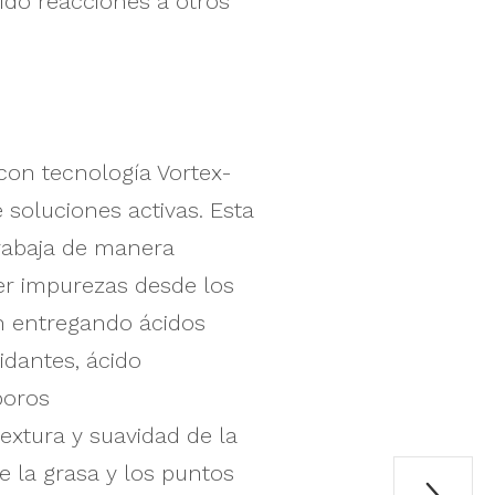
do reacciones a otros
 con tecnología Vortex-
soluciones activas. Esta
trabaja de manera
aer impurezas desde los
van entregando ácidos
idantes, ácido
poros
textura y suavidad de la
e la grasa y los puntos