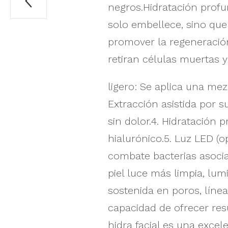

negros.Hidratación profun
solo embellece, sino que 
promover la regeneración
retiran células muertas y
ligero: Se aplica una mezc
Extracción asistida por 
sin dolor.4. Hidratación 
hialurónico.5. Luz LED (o
combate bacterias asocia
piel luce más limpia, lu
sostenida en poros, líneas
capacidad de ofrecer res
hidra facial es una excel