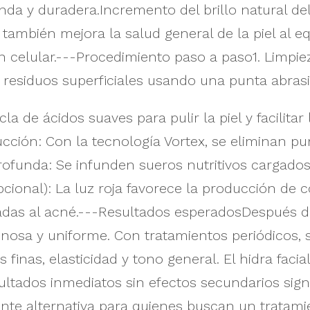
da y duradera.Incremento del brillo natural del 
también mejora la salud general de la piel al eq
 celular.---Procedimiento paso a paso1. Limpiez
 residuos superficiales usando una punta abrasi
la de ácidos suaves para pulir la piel y facilitar 
succión: Con la tecnología Vortex, se eliminan 
profunda: Se infunden sueros nutritivos cargados
pcional): La luz roja favorece la producción de c
das al acné.---Resultados esperadosDespués de 
minosa y uniforme. Con tratamientos periódicos,
 finas, elasticidad y tono general. El hidra faci
ultados inmediatos sin efectos secundarios signi
ente alternativa para quienes buscan un tratami