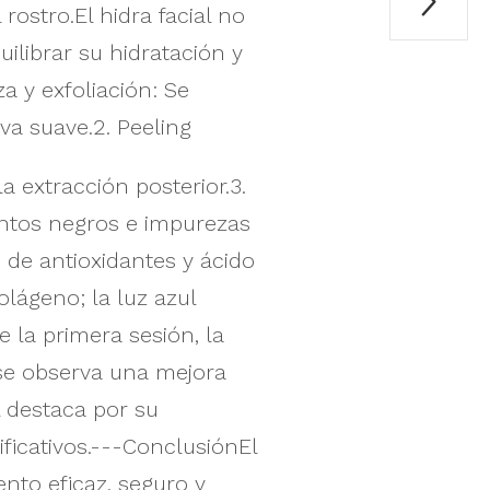

rostro.El hidra facial no
uilibrar su hidratación y
a y exfoliación: Se
va suave.2. Peeling
la extracción posterior.3.
puntos negros e impurezas
 de antioxidantes y ácido
olágeno; la luz azul
la primera sesión, la
 se observa una mejora
al destaca por su
ficativos.---ConclusiónEl
ento eficaz, seguro y