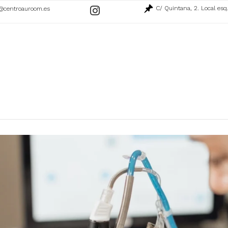
C/ Quintana, 2. Local esq
@centroauroom.es
Ir
a
nuestro
perfil
de
Instagram