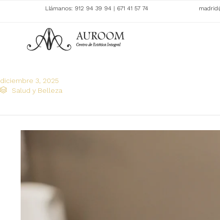
Llámanos:
912 94 39 94
|
671 41 57 74
madrid
diciembre 3, 2025
Category

Salud y Belleza