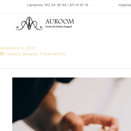
Llámanos:
912 94 39 94
|
671 41 57 74
madrid
diciembre 9, 2022
Category

Salud y Belleza
,
Tratamientos