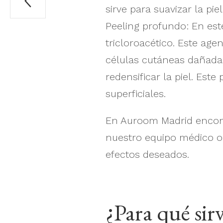

sirve para suavizar la pie
Peeling profundo: En est
tricloroacético. Este ag
células cutáneas dañadas
redensificar la piel. Est
superficiales.
En Auroom Madrid encontr
nuestro equipo médico o p
efectos deseados.
¿Para qué sir