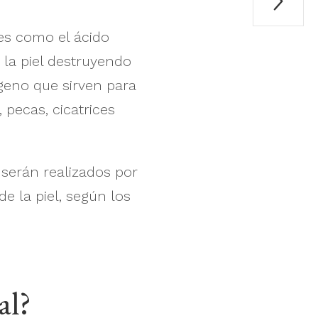

es como el ácido
 la piel destruyendo
geno que sirven para
 pecas, cicatrices
 serán realizados por
e la piel, según los
al?